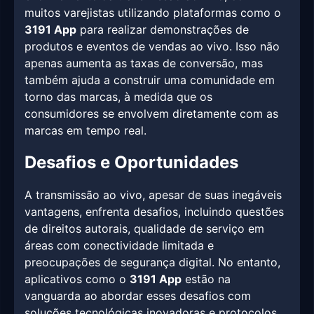
muitos varejistas utilizando plataformas como o
3191 App
para realizar demonstrações de
produtos e eventos de vendas ao vivo. Isso não
apenas aumenta as taxas de conversão, mas
também ajuda a construir uma comunidade em
torno das marcas, à medida que os
consumidores se envolvem diretamente com as
marcas em tempo real.
Desafios e Oportunidades
A transmissão ao vivo, apesar de suas inegáveis
vantagens, enfrenta desafios, incluindo questões
de direitos autorais, qualidade de serviço em
áreas com conectividade limitada e
preocupações de segurança digital. No entanto,
aplicativos como o
3191 App
estão na
vanguarda ao abordar esses desafios com
soluções tecnológicas inovadoras e protocolos