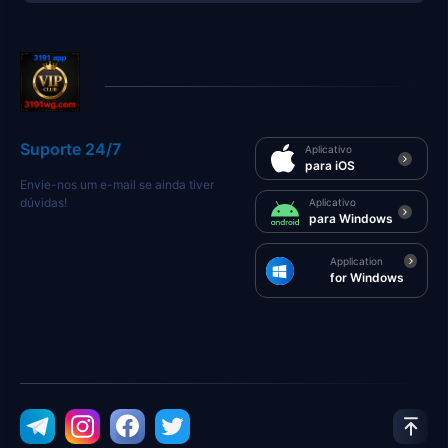
Suporte 24/7
Aplicativo
para iOS
Envie-nos um e-mail se ainda tiver
dúvidas!
Aplicativo
para Windows
Application
for Windows