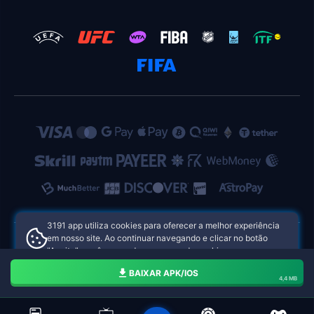
3191 app utiliza cookies para oferecer a melhor experiência
em nosso site. Ao continuar navegando e clicar no botão
"Aceito", você concorda com o uso de cookies.
3191 app Cassinos Online nas Filipinas
Aceito
BAIXAR APK/IOS
4,4 MB