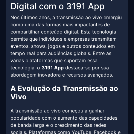
Digital com o 3191 App
Nos últimos anos, a transmissão ao vivo emergiu
como uma das formas mais impactantes de
compartilhar conteúdo digital. Esta tecnologia
permite que indivíduos e empresas transmitam
eventos, shows, jogos e outros conteúdos em
tempo real para audiências globais. Entre as
várias plataformas que suportam essa
tecnologia, o
3191 App
destaca-se por sua
abordagem inovadora e recursos avançados.
A Evolução da Transmissão ao
Vivo
A transmissão ao vivo começou a ganhar
popularidade com o aumento das capacidades
de banda larga e o crescimento das redes
sociais. Plataformas como YouTube, Facebook e