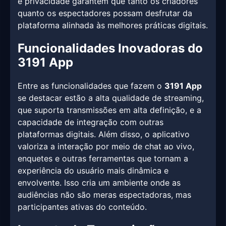
e privacidade garantem que tanto os criadores
quanto os espectadores possam desfrutar da
plataforma alinhada às melhores práticas digitais.
Funcionalidades Inovadoras do
3191 App
Entre as funcionalidades que fazem o
3191 App
se destacar estão a alta qualidade de streaming,
que suporta transmissões em alta definição, e a
capacidade de integração com outras
plataformas digitais. Além disso, o aplicativo
valoriza a interação por meio de chat ao vivo,
enquetes e outras ferramentas que tornam a
experiência do usuário mais dinâmica e
envolvente. Isso cria um ambiente onde as
audiências não são meras espectadoras, mas
participantes ativas do conteúdo.