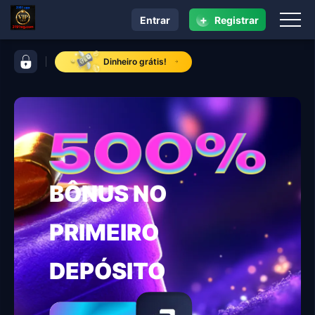
+
Entrar
Registrar
navegação 3191 app
barra de controle 3191 app
Dinheiro grátis!
BÔNUS NO
PRIMEIRO
DEPÓSITO