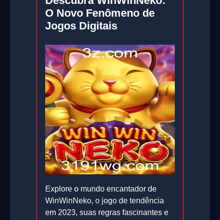
Descubra WinWinNeko:
O Novo Fenômeno de
Jogos Digitais
Explore o mundo encantador de
WinWinNeko, o jogo de tendência
em 2023, suas regras fascinantes e