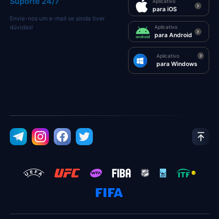
Suporte 24/7
Aplicativo
para iOS
Envie-nos um e-mail se ainda tiver
dúvidas!
Aplicativo
para Android
Aplicativo
para Windows