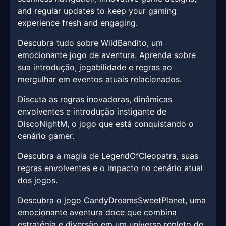
and regular updates to keep your gaming
experience fresh and engaging.
Descubra tudo sobre WildBandito, um
emocionante jogo de aventura. Aprenda sobre
sua introdução, jogabilidade e regras ao
mergulhar em eventos atuais relacionados.
Discuta as regras inovadoras, dinâmicas
envolventes e introdução instigante de
DiscoNightM, o jogo que está conquistando o
cenário gamer.
Descubra a magia de LegendOfCleopatra, suas
regras envolventes e o impacto no cenário atual
dos jogos.
Descubra o jogo CandyDreamsSweetPlanet, uma
emocionante aventura doce que combina
estratégia e diversão em um universo repleto de