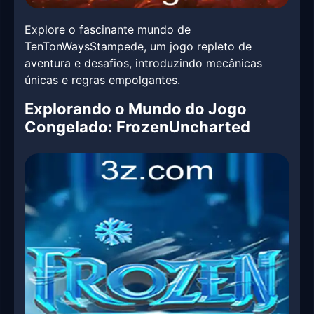
Explore o fascinante mundo de
TenTonWaysStampede, um jogo repleto de
aventura e desafios, introduzindo mecânicas
únicas e regras empolgantes.
Explorando o Mundo do Jogo
Congelado: FrozenUncharted