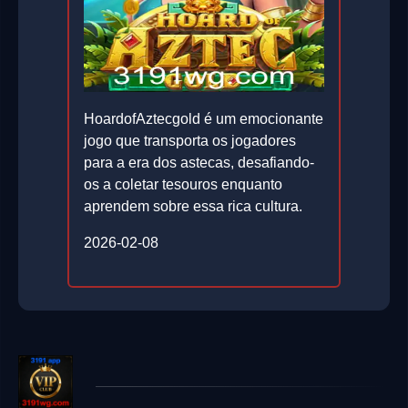
HoardofAztecgold é um emocionante
jogo que transporta os jogadores
para a era dos astecas, desafiando-
os a coletar tesouros enquanto
aprendem sobre essa rica cultura.
2026-02-08