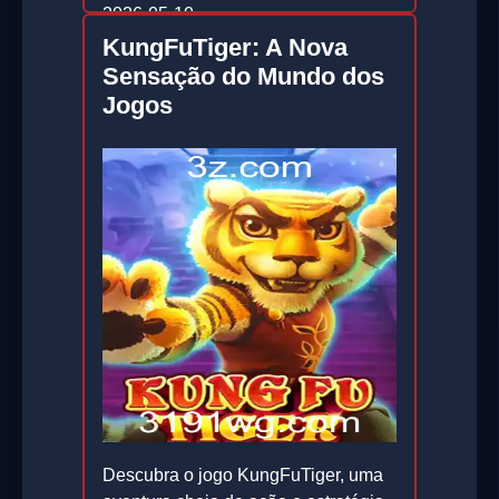
2026-05-10
KungFuTiger: A Nova
Sensação do Mundo dos
Jogos
Descubra o jogo KungFuTiger, uma