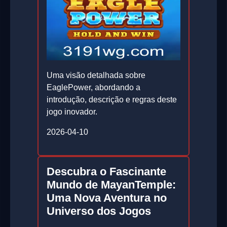
Uma visão detalhada sobre
EaglePower, abordando a
introdução, descrição e regras deste
jogo inovador.
2026-04-10
Descubra o Fascinante
Mundo de MayanTemple:
Uma Nova Aventura no
Universo dos Jogos