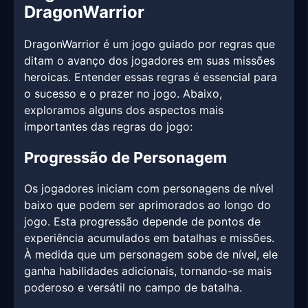
DragonWarrior
DragonWarrior é um jogo guiado por regras que
ditam o avanço dos jogadores em suas missões
heroicas. Entender essas regras é essencial para
o sucesso e o prazer no jogo. Abaixo,
exploramos alguns dos aspectos mais
importantes das regras do jogo:
Progressão de Personagem
Os jogadores iniciam com personagens de nível
baixo que podem ser aprimorados ao longo do
jogo. Esta progressão depende de pontos de
experiência acumulados em batalhas e missões.
À medida que um personagem sobe de nível, ele
ganha habilidades adicionais, tornando-se mais
poderoso e versátil no campo de batalha.