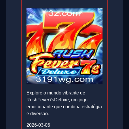
Explore o mundo vibrante de
RushFever7sDeluxe, um jogo
emocionante que combina estratégia
e diversão.
2026-03-06