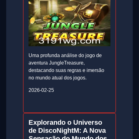
Uma profunda análise do jogo de
aventura JungleTreasure,
destacando suas regras e imersão
no mundo atual dos jogos.
2026-02-25
Explorando o Universo
de DiscoNightM: A Nova
Sensação do Mundo dos