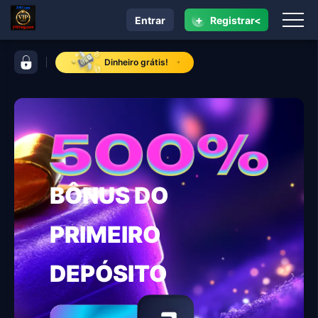
+
Entrar
Registrar<
navegação 3191 app
barra de controle 3191 app
Dinheiro grátis!
BÔNUS DO
PRIMEIRO
DEPÓSITO