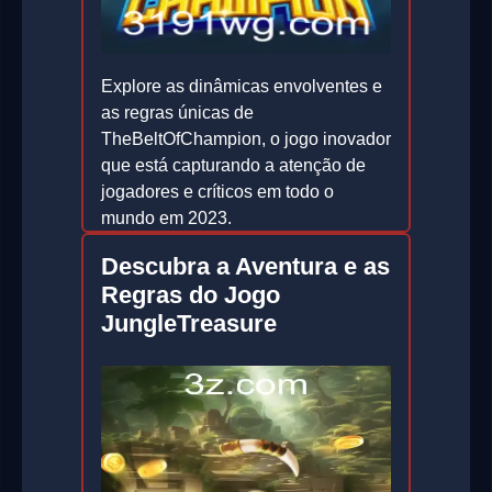
Explore as dinâmicas envolventes e
as regras únicas de
TheBeltOfChampion, o jogo inovador
que está capturando a atenção de
jogadores e críticos em todo o
mundo em 2023.
2026-04-24
Descubra a Aventura e as
Regras do Jogo
JungleTreasure