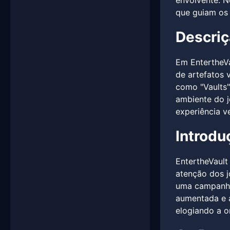
envolvente. N
que guiam os 
Descriç
Em EntertheV
de artefatos 
como "Vaults"
ambiente do j
experiência v
Introdu
EntertheVault
atenção dos j
uma campanha 
aumentada e a
elogiando a o