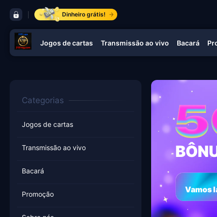
barra de controle 3191 app
Dinheiro grátis!
Jogos de cartas
Transmissão ao vivo
Bacará
Pr
navegação 3191 app
Categorias
Jogos de cartas
BÔNU
Transmissão ao vivo
Bacará
Vamos l
Promoção