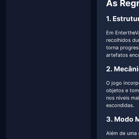
As Regr
1. Estrut
Em EntertheVa
recolhidos du
torna progres
artefatos enc
2. Mecâni
O jogo incorp
objetos e tom
nos níveis ma
escondidas.
3. Modo M
Além de uma e