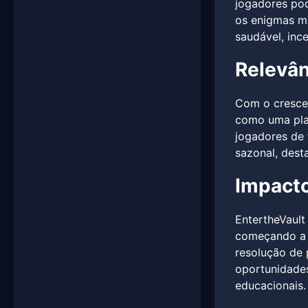
jogadores pod
os enigmas ma
saudável, inc
Relevân
Com o crescen
como uma plat
jogadores de 
sazonal, dest
Impacto
EntertheVault
começando a a
resolução de 
oportunidades
educacionais.