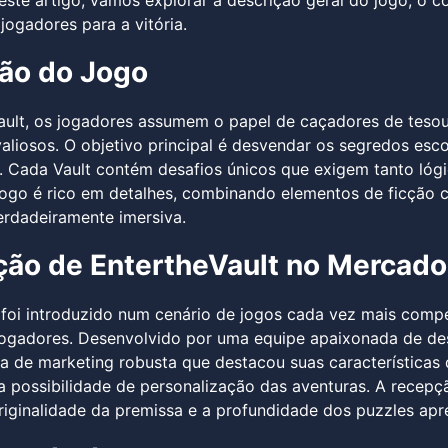
este artigo, vamos explorar a descrição geral do jogo, o 
jogadores para a vitória.
ão do Jogo
ault, os jogadores assumem o papel de caçadores de tes
valiosos. O objetivo principal é desvendar os segredos es
. Cada Vault contém desafios únicos que exigem tanto lógi
ogo é rico em detalhes, combinando elementos de ficção c
erdadeiramente imersiva.
ção de EntertheVault no Mercado
 foi introduzido num cenário de jogos cada vez mais compet
ogadores. Desenvolvido por uma equipe apaixonada de des
de marketing robusta que destacou suas características d
 possibilidade de personalização das aventuras. A recepçã
riginalidade da premissa e a profundidade dos puzzles apr