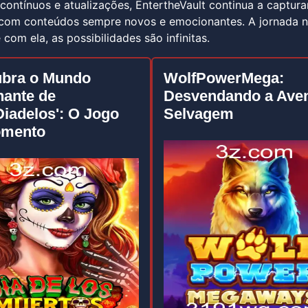
ontínuos e atualizações, EntertheVault continua a captura
 com conteúdos sempre novos e emocionantes. A jornada n
com ela, as possibilidades são infinitas.
bra o Mundo
WolfPowerMega:
nante de
Desvendando a Ave
Diadelos': O Jogo
Selvagem
omento