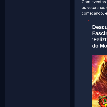
Com eventos c
os veteranos
começando, e 
Descu
Fasci
'Feliz
do M