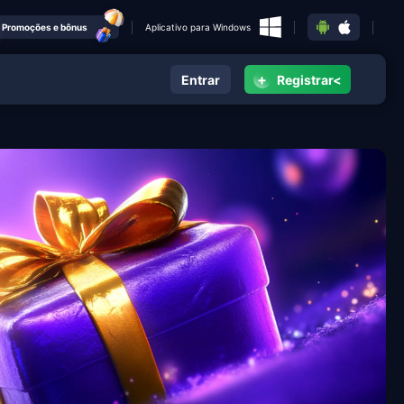
Promoções e bônus
Aplicativo para Windows
+
Entrar
Registrar<