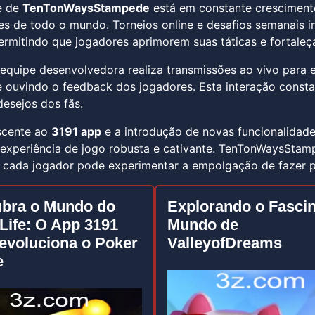
e de
TenTonWaysStampede
está em constante crescimento
es de todo o mundo. Torneios online e desafios semanais 
permitindo que jogadores aprimorem suas táticas e fortaleç
 equipe desenvolvedora realiza transmissões ao vivo para 
e ouvindo o feedback dos jogadores. Esta interação consta
desejos dos fãs.
scente ao
3191 app
e a introdução de novas funcionalida
 experiência de jogo robusta e cativante. TenTonWaysSt
 cada jogador pode experimentar a empolgação de fazer p
bra o Mundo do
Explorando o Fasci
Life: O App 3191
Mundo de
evoluciona o Poker
ValleyofDreams
e