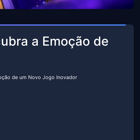
ubra a Emoção de
oção de um Novo Jogo Inovador