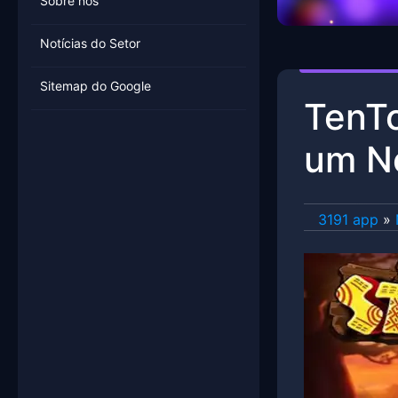
Sobre nós
Notícias do Setor
Sitemap do Google
TenT
um N
3191 app
»