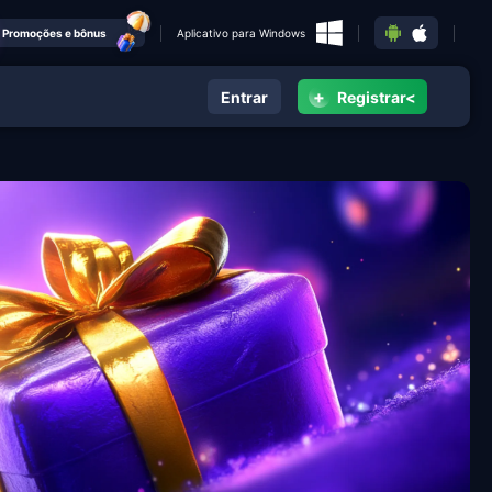
Promoções e bônus
Aplicativo para Windows
+
Entrar
Registrar<