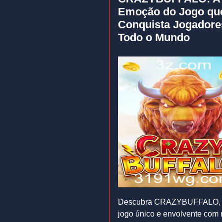
Emoção do Jogo qu
Conquista Jogador
Todo o Mundo
Descubra CRAZYBUFFALO,
jogo único e envolvente com 