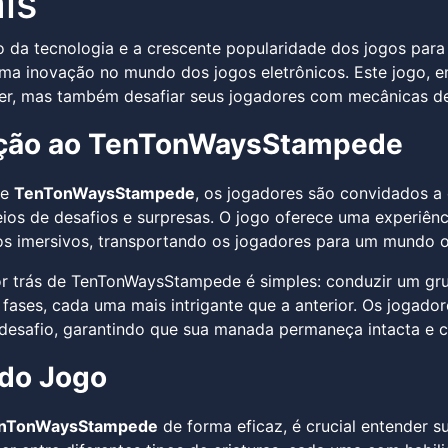
ais
da tecnologia e a crescente popularidade dos jogos para 
a inovação no mundo dos jogos eletrônicos. Este jogo, 
er, mas também desafiar seus jogadores com mecânicas de 
ução ao TenTonWaysStampede
de
TenTonWaysStampede
, os jogadores são convidados a
ios de desafios e surpresas. O jogo oferece uma experiênc
os imersivos, transportando os jogadores para um mundo o
r trás de TenTonWaysStampede é simples: conduzir um grup
 fases, cada uma mais intrigante que a anterior. Os jogado
desafio, garantindo que sua manada permaneça intacta e c
 do Jogo
nTonWaysStampede
de forma eficaz, é crucial entender su