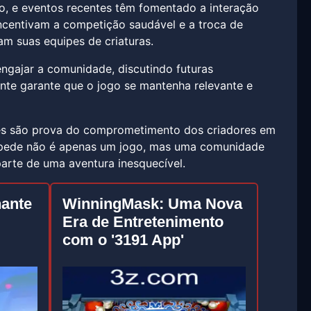
, e eventos recentes têm fomentado a interação
incentivam a competição saudável e a troca de
am suas equipes de criaturas.
engajar a comunidade, discutindo futuras
nte garante que o jogo se mantenha relevante e
des são prova do comprometimento dos criadores em
ampede não é apenas um jogo, mas uma comunidade
arte de uma aventura inesquecível.
nante
WinningMask: Uma Nova
Era de Entretenimento
com o '3191 App'