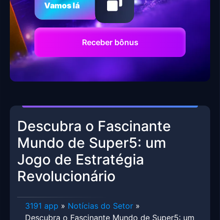
Vamos lá
Receber bônus
Descubra o Fascinante
Mundo de Super5: um
Jogo de Estratégia
Revolucionário
3191 app
»
Notícias do Setor
»
Descubra o Fascinante Mundo de Super5: um