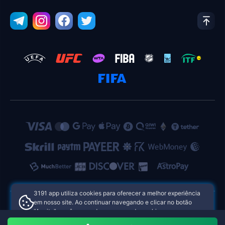
3191 app utiliza cookies para oferecer a melhor experiência
em nosso site. Ao continuar navegando e clicar no botão
“Aceito”, você concorda com o uso de cookies.
3191 app Cassinos Online nas Filipinas