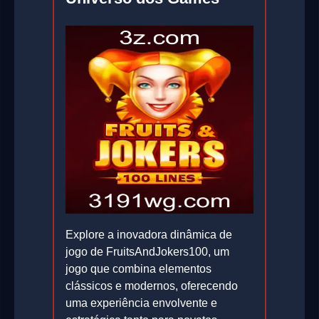
Explore a inovadora dinâmica de
jogo de FruitsAndJokers100, um
jogo que combina elementos
clássicos e modernos, oferecendo
uma experiência envolvente e