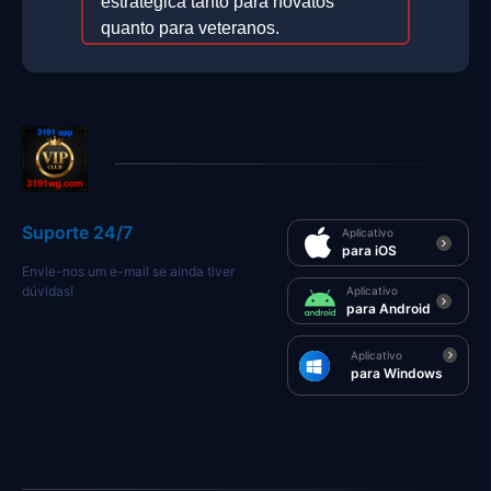
estratégica tanto para novatos
quanto para veteranos.
2026-01-25
Suporte 24/7
Aplicativo
para iOS
Envie-nos um e-mail se ainda tiver
dúvidas!
Aplicativo
para Android
Aplicativo
para Windows