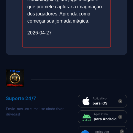
que promete capturar a imaginação
dos jogadores. Aprenda como
começar sua jornada mágica.
2026-04-27
Suporte 24/7
Aplicativo
para iOS
Envie-nos um e-mail se ainda tiver
dúvidas!
Aplicativo
para Android
Aplicativo