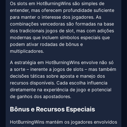
Os slots em HotBurningWins são simples de
entender, mas oferecem profundidade suficiente
para manter o interesse dos jogadores. As
combinações vencedoras são formadas na base
dos tradicionais jogos de slot, mas com adições
modernas que incluem símbolos especiais que
podem ativar rodadas de bônus e
multiplicadores.
A estratégia em HotBurningWins envolve não só
a sorte – inerente a jogos de slots – mas também
decisões táticas sobre aposta e manejo dos
recursos disponíveis. Cada escolha influencia
diretamente na experiência de jogo e potencial
de ganhos dos apostadores.
Bônus e Recursos Especiais
HotBurningWins mantém os jogadores envolvidos