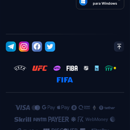
para Windows