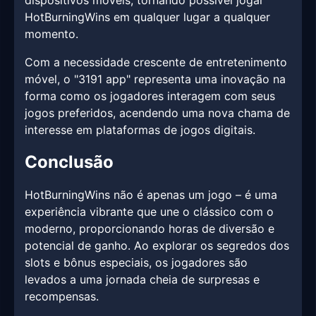
dispositivos móveis, tornando possível jogar
HotBurningWins em qualquer lugar a qualquer
momento.
Com a necessidade crescente de entretenimento
móvel, o "3191 app" representa uma inovação na
forma como os jogadores interagem com seus
jogos preferidos, acendendo uma nova chama de
interesse em plataformas de jogos digitais.
Conclusão
HotBurningWins não é apenas um jogo – é uma
experiência vibrante que une o clássico com o
moderno, proporcionando horas de diversão e
potencial de ganho. Ao explorar os segredos dos
slots e bônus especiais, os jogadores são
levados a uma jornada cheia de surpresas e
recompensas.