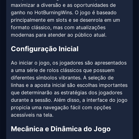
maximizar a diversão e as oportunidades de
ganho no HotBurningWins. O jogo é baseado
principalmente em slots e se desenrola em um
formato clássico, mas com atualizações
modernas para atender ao público atual.
Configuração Inicial
Ao iniciar o jogo, os jogadores são apresentados
a uma série de rolos clássicos que possuem
diferentes símbolos vibrantes. A seleção de
linhas e a aposta inicial são escolhas importantes
que determinarão as estratégias dos jogadores
durante a sessão. Além disso, a interface do jogo
propicia uma navegação fácil com opções
acessíveis na tela.
Mecânica e Dinâmica do Jogo