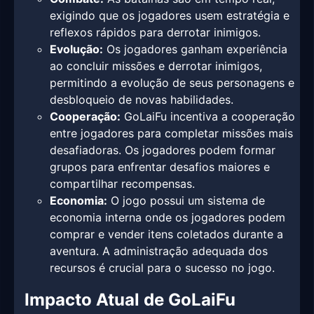
exigindo que os jogadores usem estratégia e
reflexos rápidos para derrotar inimigos.
Evolução:
Os jogadores ganham experiência
ao concluir missões e derrotar inimigos,
permitindo a evolução de seus personagens e
desbloqueio de novas habilidades.
Cooperação:
GoLaiFu incentiva a cooperação
entre jogadores para completar missões mais
desafiadoras. Os jogadores podem formar
grupos para enfrentar desafios maiores e
compartilhar recompensas.
Economia:
O jogo possui um sistema de
economia interna onde os jogadores podem
comprar e vender itens coletados durante a
aventura. A administração adequada dos
recursos é crucial para o sucesso no jogo.
Impacto Atual de GoLaiFu