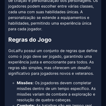
de criação e personalização dos personagens. Os
jogadores podem escolher entre várias classes,
cada uma com suas habilidades únicas. A
personalização se estende a equipamentos e
habilidades, permitindo uma experiência única
para cada jogador.
Regras do Jogo
GoLaiFu possui um conjunto de regras que define
como o jogo deve ser jogado, garantindo uma
experiência justa e emocionante para todos. As
regras são simples, mas oferecem um desafio
significativo para jogadores novos e veteranos.
Missões:
Os jogadores devem completar
missões dentro de um tempo específico. As
missões variam de combate a exploração e
resolução de quebra-cabeças.
Combate:
As batalhas são em tempo real,