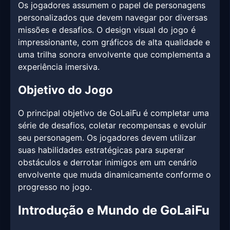
Os jogadores assumem o papel de personagens
personalizados que devem navegar por diversas
missões e desafios. O design visual do jogo é
impressionante, com gráficos de alta qualidade e
uma trilha sonora envolvente que complementa a
experiência imersiva.
Objetivo do Jogo
O principal objetivo de GoLaiFu é completar uma
série de desafios, coletar recompensas e evoluir
seu personagem. Os jogadores devem utilizar
suas habilidades estratégicas para superar
obstáculos e derrotar inimigos em um cenário
envolvente que muda dinamicamente conforme o
progresso no jogo.
Introdução e Mundo de GoLaiFu