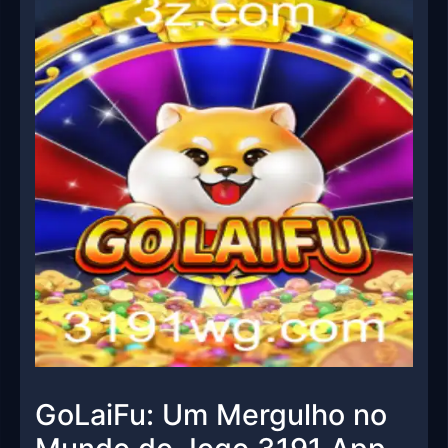
GoLaiFu: Um Mergulho no