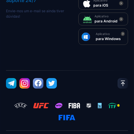
Suporte 24/7
Aplicativo
para iOS
Envie-nos um e-mail se ainda tiver
dúvidas!
Aplicativo
para Android
Aplicativo
para Windows