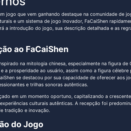
rnos
um jogo que vem ganhando destaque na comunidade de jog
turais e um sistema de jogo inovador, FaCaiShen rapidamen
ará a introdução do jogo, sua descrição detalhada e as reg
ção ao FaCaiShen
nspirado na mitologia chinesa, especialmente na figura de
e e a prosperidade ao usuário, assim como a figura célebre
aiShen se destacou por sua capacidade de oferecer aos jo
ssionantes e trilhas sonoras autênticas.
nçado em um momento oportuno, capitalizando a crescente 
xperiências culturais autênticas. A recepção foi predomin
 tradição e inovação.
ão do Jogo