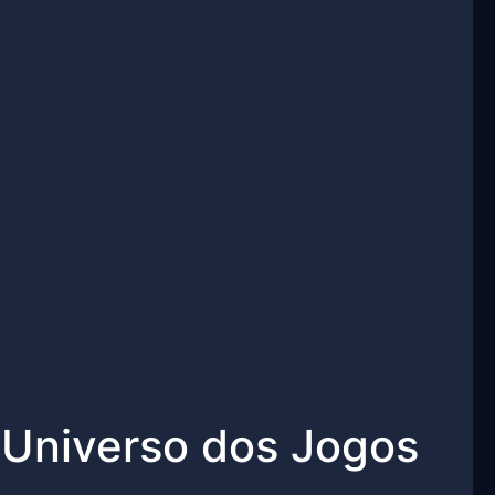
Universo dos Jogos