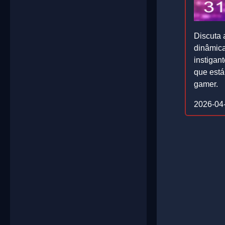
Discuta 
dinâmica
instigan
que está
gamer.
2026-04