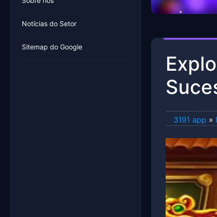
Sobre nós
Notícias do Setor
Sitemap do Google
Explo
Suces
3191 app
»