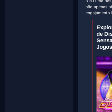
3191 uma das 
não apenas of
engajamento i
Explo
de Di
Sensa
Jogo