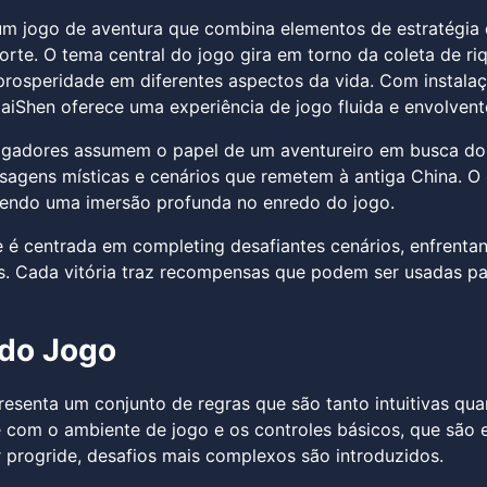
m jogo de aventura que combina elementos de estratégia e 
orte. O tema central do jogo gira em torno da coleta de riqu
rosperidade em diferentes aspectos da vida. Com instalaç
aiShen oferece uma experiência de jogo fluida e envolvent
ogadores assumem o papel de um aventureiro em busca dos
isagens místicas e cenários que remetem à antiga China. O 
vendo uma imersão profunda no enredo do jogo.
e é centrada em completing desafiantes cenários, enfrentan
ês. Cada vitória traz recompensas que podem ser usadas pa
 do Jogo
esenta um conjunto de regras que são tanto intuitivas qua
se com o ambiente de jogo e os controles básicos, que são e
 progride, desafios mais complexos são introduzidos.