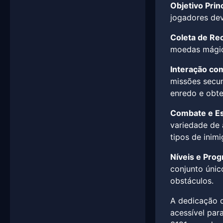
Objetivo Prin
jogadores dev
Coleta de Re
moedas mágica
Interação co
missões secun
enredo e obte
Combate e Es
variedade de 
tipos de inimi
Níveis e Pro
conjunto únic
obstáculos.
A dedicação d
acessível par