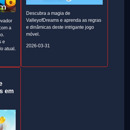
Descubra a magia de
ValleyofDreams e aprenda as regras
ovador
e dinâmicas deste intrigante jogo
com a
móvel.
co.
s e
2026-03-31
o atual.
e
es em