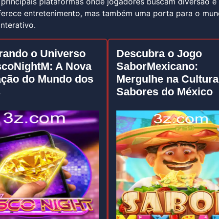
principais plataformas onde jogadores buscam diversão e e
erece entretenimento, mas também uma porta para o mundo
nterativo.
rando o Universo
Descubra o Jogo
scoNightM: A Nova
SaborMexicano:
ção do Mundo dos
Mergulhe na Cultura
s
Sabores do México