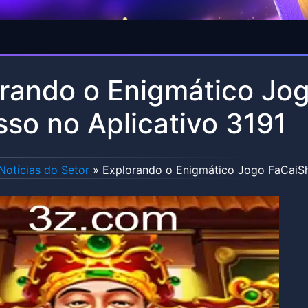
rando o Enigmático Jo
so no Aplicativo 3191
Notícias do Setor
»
Explorando o Enigmático Jogo FaCaiSh