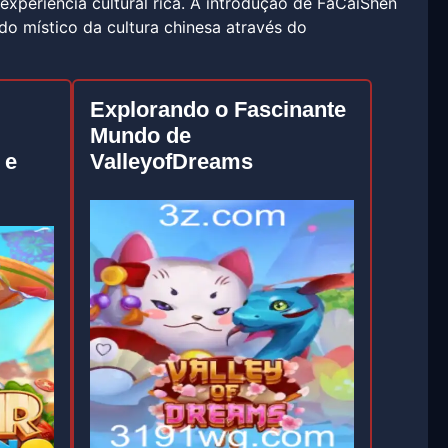
xperiência cultural rica. A introdução de FaCaiShen
 místico da cultura chinesa através do
Explorando o Fascinante
Mundo de
 e
ValleyofDreams