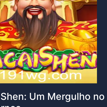
Shen: Um Mergulho no 