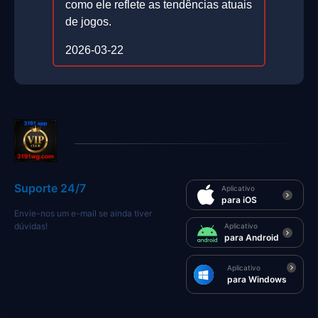
como ele reflete as tendências atuais
de jogos.
2026-03-22
Suporte 24/7
Aplicativo
para iOS
Envie-nos um e-mail se ainda tiver
dúvidas!
Aplicativo
para Android
Aplicativo
para Windows