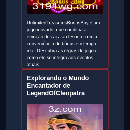
UnlimitedTreasuresBonusBuy é um
jogo inovador que combina a
emoção de caça ao tesouro com a
conveniência de bônus em tempo
real. Descubra as regras do jogo e
como ele se integra aos eventos
atuais.
2026-05-07
Explorando o Mundo
Encantador de
LegendOfCleopatra